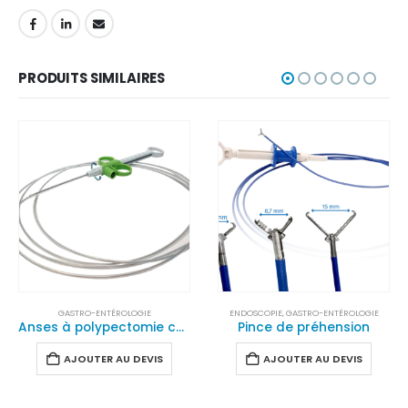
PRODUITS SIMILAIRES
GIE
ENDOSCOPIE
,
GASTRO-ENTÉROLOGIE
DÉSINFECTION
,
ENDOSCOPIE
,
GA
Anses à polypectomie chaudes et hybrides
Pince de préhension
DEVIS
AJOUTER AU DEVIS
AJOUTER AU DE